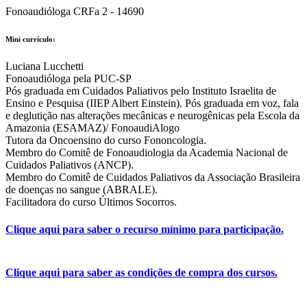
Fonoaudióloga CRFa 2 - 14690
Mini currículo:
Luciana Lucchetti
Fonoaudióloga pela PUC-SP
Pós graduada em Cuidados Paliativos pelo Instituto Israelita de
Ensino e Pesquisa (IIEP Albert Einstein). Pós graduada em voz, fala
e deglutição nas alterações mecânicas e neurogênicas pela Escola da
Amazonia (ESAMAZ)/ FonoaudiAlogo
Tutora da Oncoensino do curso Fononcologia.
Membro do Comitê de Fonoaudiologia da Academia Nacional de
Cuidados Paliativos (ANCP).
Membro do Comitê de Cuidados Paliativos da Associação Brasileira
de doenças no sangue (ABRALE).
Facilitadora do curso Últimos Socorros.
Clique aqui para saber o recurso mínimo para participação.
Clique aqui para saber as condições de compra dos cursos.