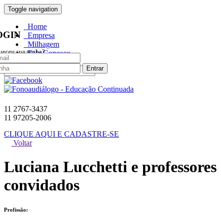
0 item no carrinho
Toggle navigation
Home
OGIN
Empresa
Milhagem
ueceu sua senha?
Fale Conosco
Entrar
11 2767-3437
11 97205-2006
CLIQUE AQUI E CADASTRE-SE
Voltar
Luciana Lucchetti e professores
convidados
Profissão: