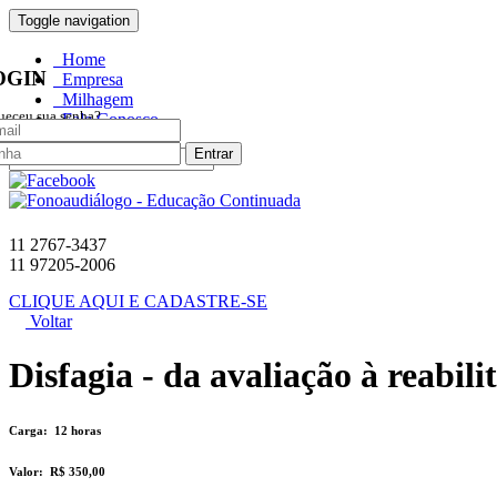
Toggle navigation
Home
OGIN
Empresa
Milhagem
ueceu sua senha?
Fale Conosco
Entrar
11 2767-3437
11 97205-2006
CLIQUE AQUI E CADASTRE-SE
Voltar
Disfagia - da avaliação à reabili
Carga:
12 horas
Valor:
R$ 350,00