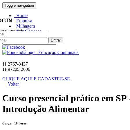
Toggle navigation
Home
OGIN
Empresa
Milhagem
ueceu sua senha?
Fale Conosco
Entrar
11 2767-3437
11 97205-2006
CLIQUE AQUI E CADASTRE-SE
Voltar
Curso presencial prático em SP 
Introdução Alimentar
Carga:
10 horas