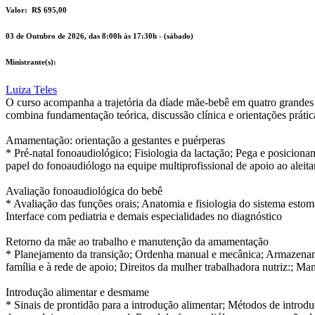
Valor:
R$ 695,00
03 de Outubro de 2026, das 8:00h às 17:30h - (sábado)
Ministrante(s):
Luiza Teles
O curso acompanha a trajetória da díade mãe-bebê em quatro grandes 
combina fundamentação teórica, discussão clínica e orientações prátic
Amamentação: orientação a gestantes e puérperas
* Pré-natal fonoaudiológico; Fisiologia da lactação; Pega e posiciona
papel do fonoaudiólogo na equipe multiprofissional de apoio ao alei
Avaliação fonoaudiológica do bebê
* Avaliação das funções orais; Anatomia e fisiologia do sistema esto
Interface com pediatria e demais especialidades no diagnóstico
Retorno da mãe ao trabalho e manutenção da amamentação
* Planejamento da transição; Ordenha manual e mecânica; Armazenamen
família e à rede de apoio; Direitos da mulher trabalhadora nutriz:; Ma
Introdução alimentar e desmame
* Sinais de prontidão para a introdução alimentar; Métodos de introd