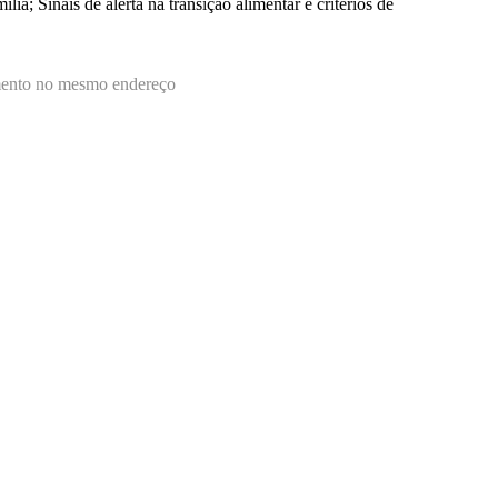
; Sinais de alerta na transição alimentar e critérios de
namento no mesmo endereço