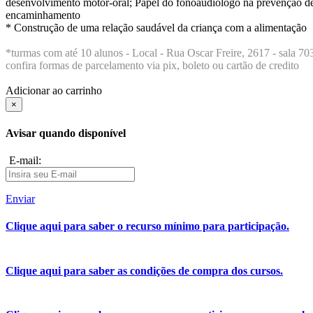
desenvolvimento motor-oral; Papel do fonoaudiólogo na prevenção de di
encaminhamento
* Construção de uma relação saudável da criança com a alimentação
*turmas com até 10 alunos - Local - Rua Oscar Freire, 2617 - sala 
confira formas de parcelamento via pix, boleto ou cartão de credito
Adicionar ao carrinho
×
Avisar quando disponível
E-mail:
Enviar
Clique aqui para saber o recurso mínimo para participação.
Clique aqui para saber as condições de compra dos cursos.