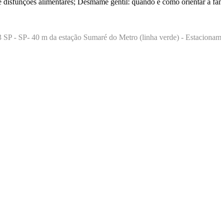
sfunções alimentares; Desmame gentil: quando e como orientar a família
703 SP - SP- 40 m da estação Sumaré do Metro (linha verde) - Estacio