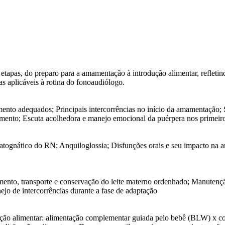
etapas, do preparo para a amamentação à introdução alimentar, refleti
as aplicáveis à rotina do fonoaudiólogo.
mento adequados; Principais intercorrências no início da amamentação; S
tamento; Escuta acolhedora e manejo emocional da puérpera nos primeiro
matognático do RN; Anquiloglossia; Disfunções orais e seu impacto na 
to, transporte e conservação do leite materno ordenhado; Manutenção 
nejo de intercorrências durante a fase de adaptação
ução alimentar: alimentação complementar guiada pelo bebê (BLW) x col