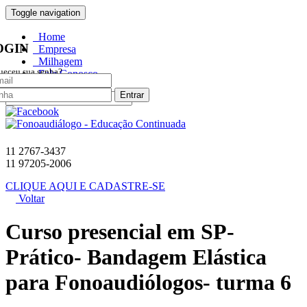
0 item no carrinho
Toggle navigation
Home
OGIN
Empresa
Milhagem
ueceu sua senha?
Fale Conosco
Entrar
11 2767-3437
11 97205-2006
CLIQUE AQUI E CADASTRE-SE
Voltar
Curso presencial em SP-
Prático- Bandagem Elástica
para Fonoaudiólogos- turma 6