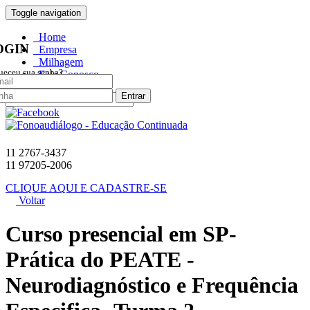
0 item no carrinho
Toggle navigation
Home
OGIN
Empresa
Milhagem
ueceu sua senha?
Fale Conosco
Entrar
11 2767-3437
11 97205-2006
CLIQUE AQUI E CADASTRE-SE
Voltar
Curso presencial em SP-
Prática do PEATE -
Neurodiagnóstico e Frequência